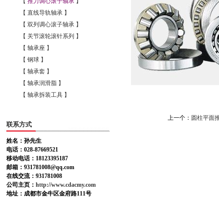
【
推力调心滚子轴承
】
【 直线导轨轴承 】
【 双列调心滚子轴承 】
【 关节滚轮滚针系列 】
【 轴承座 】
【 钢球 】
【 轴承套 】
【 轴承润滑脂 】
【 轴承拆装工具 】
上一个：
圆柱平面
联系方式
姓名：孙先生
电话：028-87669521
移动电话：18123395187
邮箱：931781008@qq.com
在线交流：931781008
公司主页：
http://www.cdacmy.com
地址：成都市金牛区金府路111号