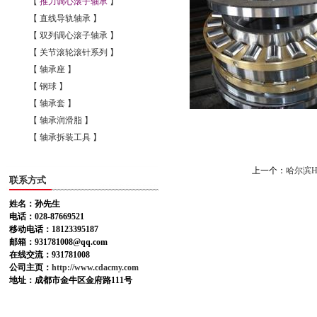
【
推力调心滚子轴承
】
【 直线导轨轴承 】
【 双列调心滚子轴承 】
【 关节滚轮滚针系列 】
【 轴承座 】
【 钢球 】
【 轴承套 】
【 轴承润滑脂 】
【 轴承拆装工具 】
上一个：
哈尔滨H
联系方式
姓名：孙先生
电话：028-87669521
移动电话：18123395187
邮箱：931781008@qq.com
在线交流：931781008
公司主页：
http://www.cdacmy.com
地址：成都市金牛区金府路111号