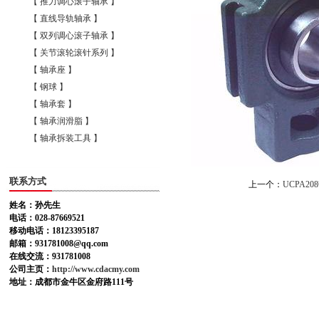
【 推力调心滚子轴承 】
【 直线导轨轴承 】
【 双列调心滚子轴承 】
【 关节滚轮滚针系列 】
【 轴承座 】
【 钢球 】
【 轴承套 】
【 轴承润滑脂 】
【 轴承拆装工具 】
联系方式
上一个：
UCPA2
姓名：孙先生
电话：028-87669521
移动电话：18123395187
邮箱：931781008@qq.com
在线交流：931781008
公司主页：
http://www.cdacmy.com
地址：成都市金牛区金府路111号