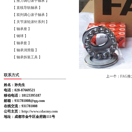
【 推力调心滚子轴承 】
【 直线导轨轴承 】
【 双列调心滚子轴承 】
【 关节滚轮滚针系列 】
【 轴承座 】
【 钢球 】
【 轴承套 】
【 轴承润滑脂 】
【 轴承拆装工具 】
联系方式
上一个：
FAG
姓名：孙先生
电话：028-87669521
移动电话：18123395187
邮箱：931781008@qq.com
在线交流：931781008
公司主页：
http://www.cdacmy.com
地址：成都市金牛区金府路111号